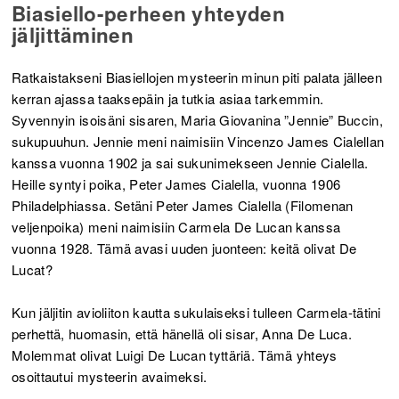
Biasiello-perheen yhteyden
jäljittäminen
Ratkaistakseni Biasiellojen mysteerin minun piti palata jälleen
kerran ajassa taaksepäin ja tutkia asiaa tarkemmin.
Syvennyin isoisäni sisaren, Maria Giovanina ”Jennie” Buccin,
sukupuuhun. Jennie meni naimisiin Vincenzo James Cialellan
kanssa vuonna 1902 ja sai sukunimekseen Jennie Cialella.
Heille syntyi poika, Peter James Cialella, vuonna 1906
Philadelphiassa. Setäni Peter James Cialella (Filomenan
veljenpoika) meni naimisiin Carmela De Lucan kanssa
vuonna 1928. Tämä avasi uuden juonteen: keitä olivat De
Lucat?
Kun jäljitin avioliiton kautta sukulaiseksi tulleen Carmela-tätini
perhettä, huomasin, että hänellä oli sisar, Anna De Luca.
Molemmat olivat Luigi De Lucan tyttäriä. Tämä yhteys
osoittautui mysteerin avaimeksi.