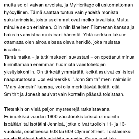
mutta se oli vaivan arvoista, ja MyHeritage oli uskomattoman
hyödyllinen. Tämä saattaa tuntua vain yhdeltä monista
sukutarinoista, joista useimmat ovat melko tavallisia. Mutta
minulle se on erilainen. Olin niin läheinen Filomenan kanssa ja
halusin vahvistaa muistoani hänestä. Yhtä serkkua lukuun
ottamatta olen ainoa elossa oleva henkilö, joka muistaa
isoäitini.
Tämä matka – ja tutkimukseni suvustani – on opettanut minua
kiinnittämään enemmän huomiota väestötietojen
yksityiskohtiin. On tärkeää ymmärtää, ketkä asuivat esi-isiesi
naapurustossa. Jos esimerkiksi ”John Smith” meni naimisiin
”Mary Jonesin” kanssa, voi olla merkittävää tietää, että
Smithit ja Jonesit asuivat vain korttelin päässä toisistaan.
Tietenkin on vielä paljon mysteerejä ratkaistavana.
Esimerkiksi vuoden 1900 väestörekisterissä ei mainita
isoäitiäni tai isotätini Jennieä, jotka olivat tuolloin 11- ja 13-
vuotiaita, osoitteessa 608 tai 609 Clymer Street. Toistaiseksi
en ole löytänyt heitä mistään muualta. Se on uusi luku