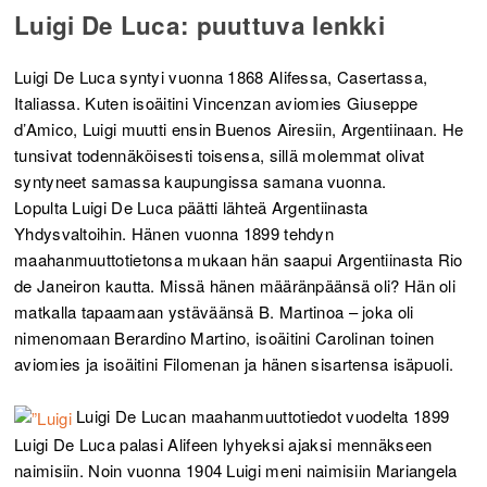
Luigi De Luca: puuttuva lenkki
Luigi De Luca syntyi vuonna 1868 Alifessa, Casertassa,
Italiassa. Kuten isoäitini Vincenzan aviomies Giuseppe
d’Amico, Luigi muutti ensin Buenos Airesiin, Argentiinaan. He
tunsivat todennäköisesti toisensa, sillä molemmat olivat
syntyneet samassa kaupungissa samana vuonna.
Lopulta Luigi De Luca päätti lähteä Argentiinasta
Yhdysvaltoihin. Hänen vuonna 1899 tehdyn
maahanmuuttotietonsa mukaan hän saapui Argentiinasta Rio
de Janeiron kautta. Missä hänen määränpäänsä oli? Hän oli
matkalla tapaamaan ystäväänsä B. Martinoa – joka oli
nimenomaan Berardino Martino, isoäitini Carolinan toinen
aviomies ja isoäitini Filomenan ja hänen sisartensa isäpuoli.
Luigi De Lucan maahanmuuttotiedot vuodelta 1899
Luigi De Luca palasi Alifeen lyhyeksi ajaksi mennäkseen
naimisiin. Noin vuonna 1904 Luigi meni naimisiin Mariangela