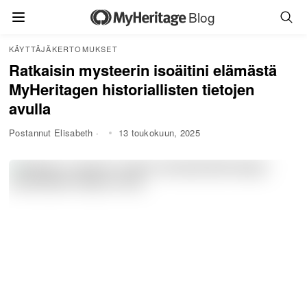
Blog
KÄYTTÄJÄKERTOMUKSET
Ratkaisin mysteerin isoäitini elämästä
MyHeritagen historiallisten tietojen
avulla
Postannut Elisabeth ·
13 toukokuun, 2025