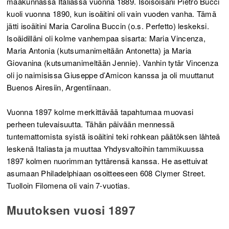
maakunnassa Italiassa vuonna 1889. Isoisoisäni Pietro Bucci
kuoli vuonna 1890, kun isoäitini oli vain vuoden vanha. Tämä
jätti isoäitini Maria Carolina Buccin (o.s. Perfetto) leskeksi.
Isoäidilläni oli kolme vanhempaa sisarta: Maria Vincenza,
Maria Antonia (kutsumanimeltään Antonetta) ja Maria
Giovanina (kutsumanimeltään Jennie). Vanhin tytär Vincenza
oli jo naimisissa Giuseppe d’Amicon kanssa ja oli muuttanut
Buenos Airesiin, Argentiinaan.
Vuonna 1897 kolme merkittävää tapahtumaa muovasi
perheen tulevaisuutta. Tähän päivään mennessä
tuntemattomista syistä isoäitini teki rohkean päätöksen lähteä
leskenä Italiasta ja muuttaa Yhdysvaltoihin tammikuussa
1897 kolmen nuorimman tyttärensä kanssa. He asettuivat
asumaan Philadelphiaan osoitteeseen 608 Clymer Street.
Tuolloin Filomena oli vain 7-vuotias.
Muutoksen vuosi 1897