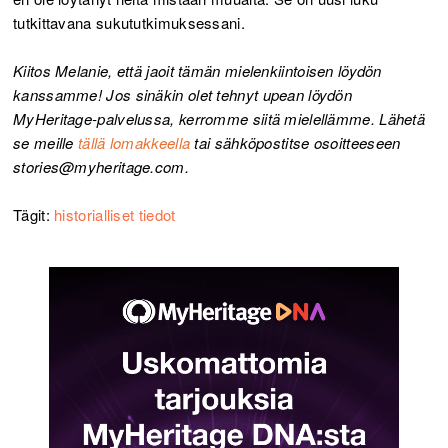
tutkittavana sukututkimuksessani.
Kiitos Melanie, että jaoit tämän mielenkiintoisen löydön
kanssamme! Jos sinäkin olet tehnyt upean löydön
MyHeritage-palvelussa, kerromme siitä mielellämme. Lähetä
se meille
tällä lomakkeella
tai sähköpostitse osoitteeseen
stories@myheritage.com.
Tägit:
historialliset tiedot