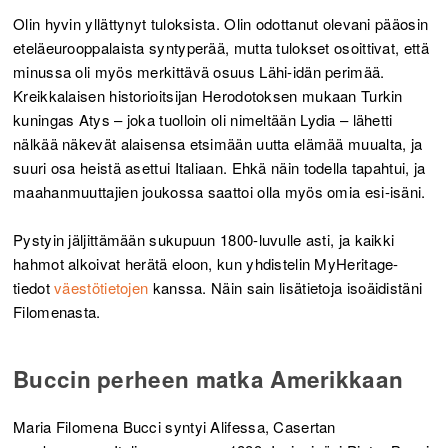
Olin hyvin yllättynyt tuloksista. Olin odottanut olevani pääosin
eteläeurooppalaista syntyperää, mutta tulokset osoittivat, että
minussa oli myös merkittävä osuus Lähi-idän perimää.
Kreikkalaisen historioitsijan Herodotoksen mukaan Turkin
kuningas Atys – joka tuolloin oli nimeltään Lydia – lähetti
nälkää näkevät alaisensa etsimään uutta elämää muualta, ja
suuri osa heistä asettui Italiaan. Ehkä näin todella tapahtui, ja
maahanmuuttajien joukossa saattoi olla myös omia esi-isäni.
Pystyin jäljittämään sukupuun 1800-luvulle asti, ja kaikki
hahmot alkoivat herätä eloon, kun yhdistelin MyHeritage-
tiedot
väestötietojen
kanssa. Näin sain lisätietoja isoäidistäni
Filomenasta.
Buccin perheen matka Amerikkaan
Maria Filomena Bucci syntyi Alifessa, Casertan