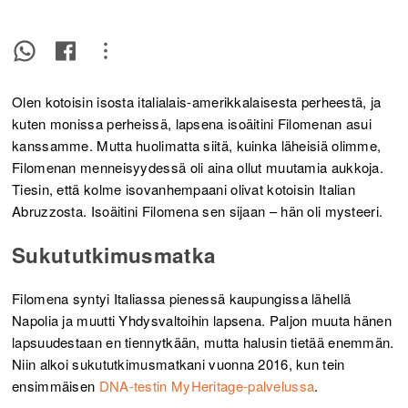
Olen kotoisin isosta italialais-amerikkalaisesta perheestä, ja
kuten monissa perheissä, lapsena isoäitini Filomenan asui
kanssamme. Mutta huolimatta siitä, kuinka läheisiä olimme,
Filomenan menneisyydessä oli aina ollut muutamia aukkoja.
Tiesin, että kolme isovanhempaani olivat kotoisin Italian
Abruzzosta. Isoäitini Filomena sen sijaan – hän oli mysteeri.
Sukututkimusmatka
Filomena syntyi Italiassa pienessä kaupungissa lähellä
Napolia ja muutti Yhdysvaltoihin lapsena. Paljon muuta hänen
lapsuudestaan en tiennytkään, mutta halusin tietää enemmän.
Niin alkoi sukututkimusmatkani vuonna 2016, kun tein
ensimmäisen
DNA-testin MyHeritage-palvelussa
.