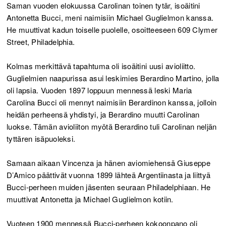
Saman vuoden elokuussa Carolinan toinen tytär, isoäitini
Antonetta Bucci, meni naimisiin Michael Guglielmon kanssa.
He muuttivat kadun toiselle puolelle, osoitteeseen 609 Clymer
Street, Philadelphia.
Kolmas merkittävä tapahtuma oli isoäitini uusi avioliitto.
Guglielmien naapurissa asui leskimies Berardino Martino, jolla
oli lapsia. Vuoden 1897 loppuun mennessä leski Maria
Carolina Bucci oli mennyt naimisiin Berardinon kanssa, jolloin
heidän perheensä yhdistyi, ja Berardino muutti Carolinan
luokse. Tämän avioliiton myötä Berardino tuli Carolinan neljän
tyttären isäpuoleksi.
Samaan aikaan Vincenza ja hänen aviomiehensä Giuseppe
D’Amico päättivät vuonna 1899 lähteä Argentiinasta ja liittyä
Bucci-perheen muiden jäsenten seuraan Philadelphiaan. He
muuttivat Antonetta ja Michael Guglielmon kotiin.
Vuoteen 1900 mennessä Bucci-perheen kokoonpano oli