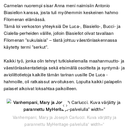
Carmelan nuorempi sisar Anna meni naimisiin Antonio
Biasiellon kanssa, josta tuli myöhemmin keskeinen hahmo
Filomenan elämässä.
Tämä loi verkoston yhteyksiä De Luca-, Biasiello-, Bucci- ja
Cialella-perheiden välille, jolloin Biasiellot olivat tavallaan
Filomenan ”sukulaisia” – tästä johtuu väestönlaskennassa
käytetty termi ”serkut”.
Kaikki työ, jonka olin tehnyt tutkiskelemalla maahanmuutto- ja
väestönlaskentatietoja sekä etsimällä osoitteita ja syntymä- ja
avioliittotietoja kaikille tämän tarinan uusille De Luca -
hahmoille, oli ratkaissut arvoituksen. Lopulta kaikki palapelin
palaset alkoivat loksahtaa paikoilleen.
Vanhempani, Mary ja Joseph Carlucci. Kuva värjätty ja
parannettu MyHeritage-palvelulla” width=”