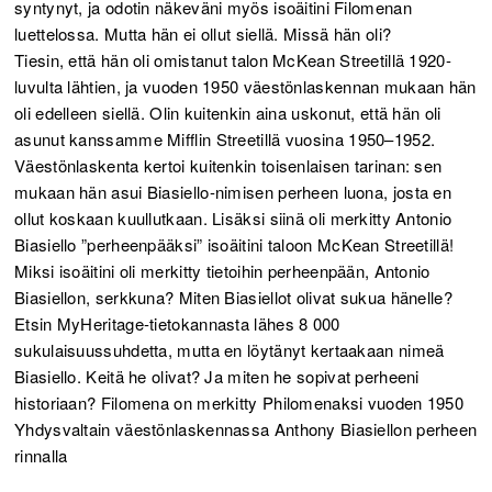
syntynyt, ja odotin näkeväni myös isoäitini Filomenan
luettelossa. Mutta hän ei ollut siellä. Missä hän oli?
Tiesin, että hän oli omistanut talon McKean Streetillä 1920-
luvulta lähtien, ja vuoden 1950 väestönlaskennan mukaan hän
oli edelleen siellä. Olin kuitenkin aina uskonut, että hän oli
asunut kanssamme Mifflin Streetillä vuosina 1950–1952.
Väestönlaskenta kertoi kuitenkin toisenlaisen tarinan: sen
mukaan hän asui Biasiello-nimisen perheen luona, josta en
ollut koskaan kuullutkaan. Lisäksi siinä oli merkitty Antonio
Biasiello ”perheenpääksi” isoäitini taloon McKean Streetillä!
Miksi isoäitini oli merkitty tietoihin perheenpään, Antonio
Biasiellon, serkkuna? Miten Biasiellot olivat sukua hänelle?
Etsin MyHeritage-tietokannasta lähes 8 000
sukulaisuussuhdetta, mutta en löytänyt kertaakaan nimeä
Biasiello. Keitä he olivat? Ja miten he sopivat perheeni
historiaan? Filomena on merkitty Philomenaksi vuoden 1950
Yhdysvaltain väestönlaskennassa Anthony Biasiellon perheen
rinnalla