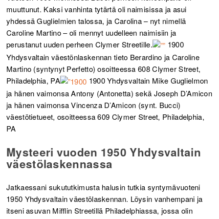
muuttunut. Kaksi vanhinta tytärtä oli naimisissa ja asui
yhdessä Guglielmien talossa, ja Carolina – nyt nimellä
Caroline Martino – oli mennyt uudelleen naimisiin ja
perustanut uuden perheen Clymer Streetille.
1900
Yhdysvaltain väestönlaskennan tieto Berardino ja Caroline
Martino (syntynyt Perfetto) osoitteessa 608 Clymer Street,
Philadelphia, PA
1900 Yhdysvaltain Mike Guglielmon
ja hänen vaimonsa Antony (Antonetta) sekä Joseph D’Amicon
ja hänen vaimonsa Vincenza D’Amicon (synt. Bucci)
väestötietueet, osoitteessa 609 Clymer Street, Philadelphia,
PA
Mysteeri vuoden 1950 Yhdysvaltain
väestölaskennassa
Jatkaessani sukututkimusta halusin tutkia syntymävuoteni
1950 Yhdysvaltain väestölaskennan. Löysin vanhempani ja
itseni asuvan Mifflin Streetillä Philadelphiassa, jossa olin