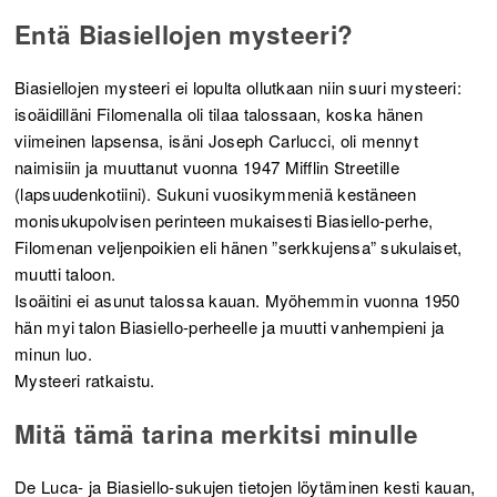
Entä Biasiellojen mysteeri?
Biasiellojen mysteeri ei lopulta ollutkaan niin suuri mysteeri:
isoäidilläni Filomenalla oli tilaa talossaan, koska hänen
viimeinen lapsensa, isäni Joseph Carlucci, oli mennyt
naimisiin ja muuttanut vuonna 1947 Mifflin Streetille
(lapsuudenkotiini). Sukuni vuosikymmeniä kestäneen
monisukupolvisen perinteen mukaisesti Biasiello-perhe,
Filomenan veljenpoikien eli hänen ”serkkujensa” sukulaiset,
muutti taloon.
Isoäitini ei asunut talossa kauan. Myöhemmin vuonna 1950
hän myi talon Biasiello-perheelle ja muutti vanhempieni ja
minun luo.
Mysteeri ratkaistu.
Mitä tämä tarina merkitsi minulle
De Luca- ja Biasiello-sukujen tietojen löytäminen kesti kauan,