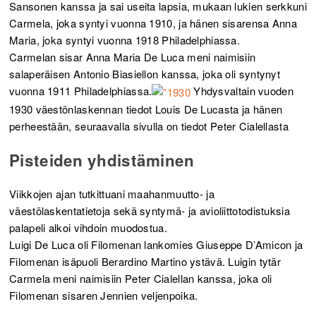
Sansonen kanssa ja sai useita lapsia, mukaan lukien serkkuni
Carmela, joka syntyi vuonna 1910, ja hänen sisarensa Anna
Maria, joka syntyi vuonna 1918 Philadelphiassa.
Carmelan sisar Anna Maria De Luca meni naimisiin
salaperäisen Antonio Biasiellon kanssa, joka oli syntynyt
vuonna 1911 Philadelphiassa.
Yhdysvaltain vuoden
1930 väestönlaskennan tiedot Louis De Lucasta ja hänen
perheestään, seuraavalla sivulla on tiedot Peter Cialellasta
Pisteiden yhdistäminen
Viikkojen ajan tutkittuani maahanmuutto- ja
väestölaskentatietoja sekä syntymä- ja avioliittotodistuksia
palapeli alkoi vihdoin muodostua.
Luigi De Luca oli Filomenan lankomies Giuseppe D’Amicon ja
Filomenan isäpuoli Berardino Martino ystävä. Luigin tytär
Carmela meni naimisiin Peter Cialellan kanssa, joka oli
Filomenan sisaren Jennien veljenpoika.