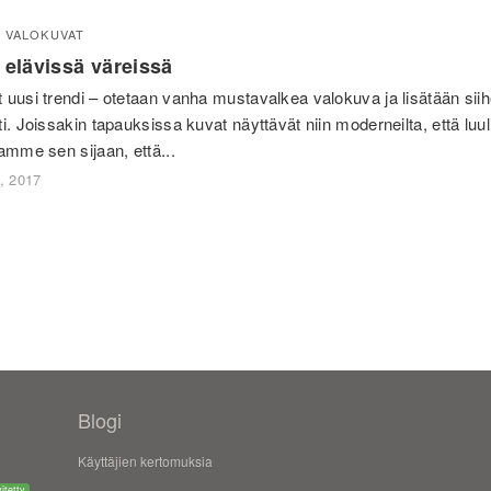
VALOKUVAT
 elävissä väreissä
 uusi trendi – otetaan vanha mustavalkea valokuva ja lisätään siih
i. Joissakin tapauksissa kuvat näyttävät niin moderneilta, että luul
amme sen sijaan, että...
, 2017
Blogi
Käyttäjien kertomuksia
itetty