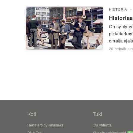
HISTORIA
Historiaa
On syntynyt
pikkutarkast
omalta ajalt
20 heinäkuun
Koti
Tuki
Rekisteröidy ilmaiseksi
Ota yhteyttä
DNA Testi
Yksityisyyskäytännöt
Päiv