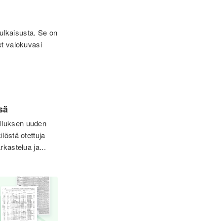
lkaisusta. Se on
et valokuvasi
sä
elluksen uuden
löstä otettuja
kastelua ja...