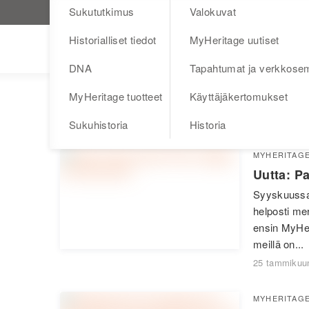
Sukututkimus
Valokuvat
Käy MyHeritage.fi
Historialliset tiedot
MyHeritage uutiset
Blog
DNA
Tapahtumat ja verkkosem
MyHeritage tuotteet
Käyttäjäkertomukset
historialliset kuvat
Sukuhistoria
Historia
MYHERITAG
Uutta: P
Syyskuussa 
helposti mer
ensin MyHer
meillä on...
25 tammikuu
MYHERITAG