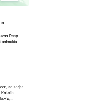
aa
 kuvaa Deep
it animoida
den, se korjaa
. Kokeile
uvia,...