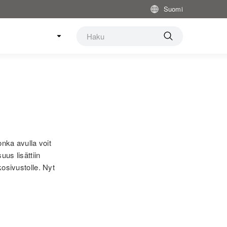
Suomi
ka avulla voit
uus lisättiin
sivustolle. Nyt