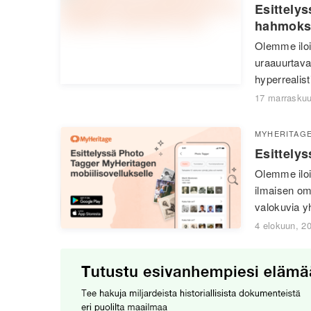
Esittely
hahmoksi 
Olemme iloi
uraauurtava
hyperrealist
17 marraskuu
MYHERITAG
Esittely
Olemme iloi
ilmaisen omi
valokuvia yh
4 elokuun, 2