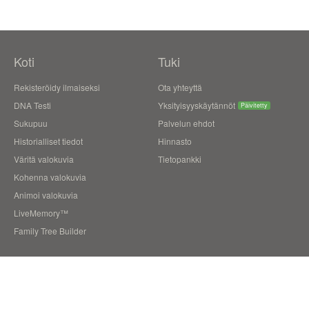
Koti
Tuki
Rekisteröidy ilmaiseksi
Ota yhteyttä
DNA Testi
Yksityisyyskäytännöt
Päivitetty
Sukupuu
Palvelun ehdot
Historialliset tiedot
Hinnasto
Väritä valokuvia
Tietopankki
Kohenna valokuvia
Animoi valokuvia
LiveMemory™
Family Tree Builder
Blogi
Käyttäjien kertomuksia