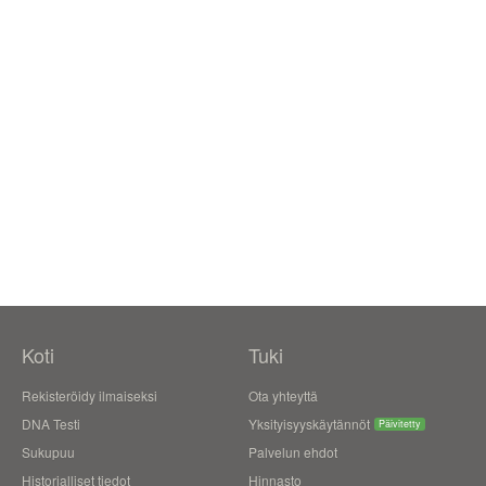
Koti
Tuki
Rekisteröidy ilmaiseksi
Ota yhteyttä
DNA Testi
Yksityisyyskäytännöt
Päivitetty
Sukupuu
Palvelun ehdot
Historialliset tiedot
Hinnasto