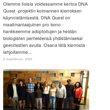
Olemme iloisia voidessamme kertoa DNA
Quest -projektin kolmannen kierroksen
käynnistämisestä. DNA Quest on
maailmanlaajuinen pro bono -
hankkeemme adoptoitujen ja heidän
biologisten perheidensä yhdistämiseksi
geenitestien avulla. Osana tätä kierrosta
lahjoitamme...
6 maaliskuun, 2023