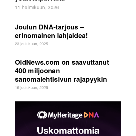
11 helmikuun, 2026
Joulun DNA-tarjous –
erinomainen lahjaidea!
23 joulukuun, 2025
OldNews.com on saavuttanut
400 miljoonan
sanomalehtisivun rajapyykin
16 joulukuun, 2025