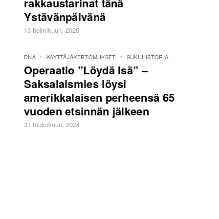
rakkaustarinat tänä
Ystävänpäivänä
13 helmikuun, 2025
DNA
KÄYTTÄJÄKERTOMUKSET
SUKUHISTORIA
Operaatio ”Löydä Isä” –
Saksalaismies löysi
amerikkalaisen perheensä 65
vuoden etsinnän jälkeen
31 toukokuun, 2024