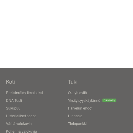
Koti
Tuki
Rekisteröidy ilmaiseksi
Ota yhteyttä
DNA Testi
Yksityisyyskäytännöt
Päivitetty
Sukupuu
Palvelun ehdot
Historialliset tiedot
Hinnasto
Väritä valokuvia
Tietopankki
Kohenna valokuvia