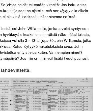
a. Se johtaa heidät tekemään virheitä: Jos haku antaa
 sukututkija saattaa ajatella, että sen
täytyy
olla oikein.
a ei ole vielä indeksoitu tai saatavana netissä.
isoisällesi John Williamsille, jonka arvelet syntyneen
in hyväksyä oikeaksi ensimmäistä näkemääsi tulosta,
issa voi olla 3 – 13 tai jopa 30 John Williamsia, jotka
kissa. Katso löytyykö hakutuloksista
sinun
John
hvistettua erityistietoa kuten: Vanhempien nimet?
päivä? Jos niin on, niin voit lisätä tiedot puuhusi.
 lähdeviitteitä: