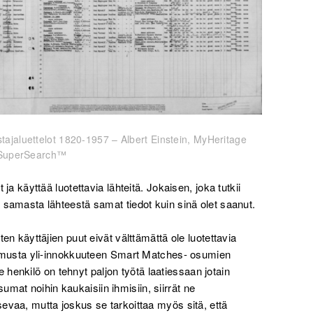
stajaluettelot 1820-1957 – Albert Einstein, MyHeritage
SuperSearch™
t ja käyttää luotettavia lähteitä. Jokaisen, joka tutkii
da samasta lähteestä samat tiedot kuin sinä olet saanut.
sten käyttäjien puut eivät välttämättä ole luotettavia
aipumusta yli-innokkuuteen Smart Matches- osumien
henkilö on tehnyt paljon työtä laatiessaan jotain
mat noihin kaukaisiin ihmisiin, siirrät ne
tsevaa, mutta joskus se tarkoittaa myös sitä, että