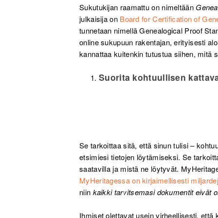
Sukutukijan raamattu on nimeltään
Genea
julkaisija on
Board for Certification of Gen
tunnetaan nimellä Genealogical Proof Stand
online sukupuun rakentajan, erityisesti alo
kannattaa kuitenkin tutustua siihen, mitä se
Suorita kohtuullisen kattav
Se tarkoittaa sitä, että sinun tulisi – koh
etsimiesi tietojen löytämiseksi. Se tarkoitt
saatavilla ja mistä ne löytyvät. MyHeritag
MyHeritagessa on kirjaimellisesti miljardej
niin
kaikki tarvitsemasi dokumentit eivät o
Ihmiset olettavat usein virheellisesti, että