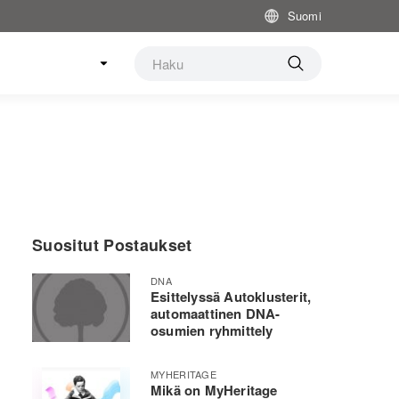
Suomi
Suositut Postaukset
DNA
Esittelyssä Autoklusterit,
automaattinen DNA-
osumien ryhmittely
MYHERITAGE
Mikä on MyHeritage