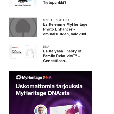
Tietopankki?
MYHERITAGE TUOTTEET
Esittelemme MyHeritage
Photo Enhancer -
ominaisuuden, valokuvien
laadun kohentajan
DNA
Esittelyssä Theory of
Family Relativity™ –
Geneettisen
sukututkimuksen
mullistaja