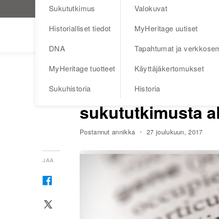
Sukututkimus
Valokuvat
Käy MyHeritage.fi
Historialliset tiedot
MyHeritage uutiset
Blog
DNA
Tapahtumat ja verkkosem
MyHeritage tuotteet
Käyttäjäkertomukset
SUKUTUTKIMUS
VIERAIDEN POSTAUKSET
Maalaisjärkeen pe
Sukuhistoria
Historia
sukututkimusta al
Postannut annikka
27 joulukuun, 2017
JAA