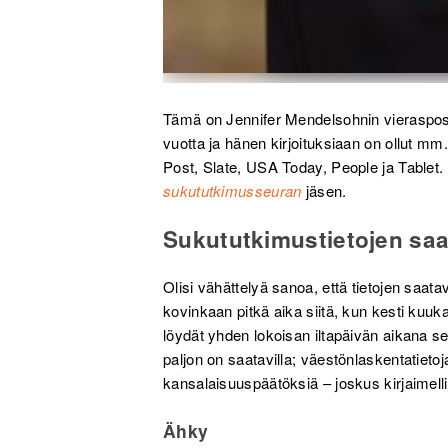
Tämä on Jennifer Mendelsohnin vierasposta
vuotta ja hänen kirjoituksiaan on ollut 
Post, Slate, USA Today, People ja Tablet.
sukututkimusseuran
jäsen.
Sukututkimustietojen sa
Olisi vähättelyä sanoa, että tietojen saat
kovinkaan pitkä aika siitä, kun kesti kuuk
löydät yhden lokoisan iltapäivän aikana se
paljon on saatavilla; väestönlaskentatieto
kansalaisuuspäätöksiä – joskus kirjaimell
Ähky