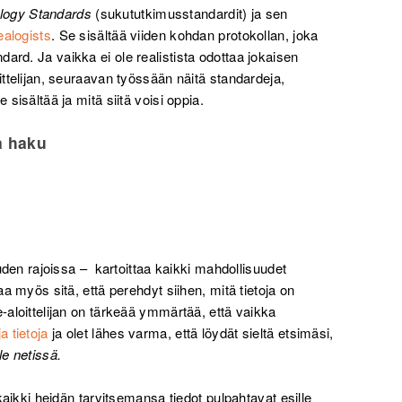
logy Standards
(sukututkimusstandardit) ja sen
ealogists
. Se sisältää viiden kohdan protokollan, joka
ard. Ja vaikka ei ole realistista odottaa jokaisen
ittelijan, seuraavan työssään näitä standardeja,
 sisältää ja mitä siitä voisi oppia.
a haku
tuuden rajoissa – kartoittaa kaikki mahdollisuudet
aa myös sitä, että perehdyt siihen, mitä tietoja on
e-aloittelijan on tärkeää ymmärtää, että vaikka
a tietoja
ja olet lähes varma, että löydät sieltä etsimäsi,
le netissä.
 kaikki heidän tarvitsemansa tiedot pulpahtavat esille