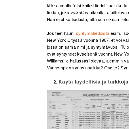
klikkaamalla ”etsi kaikki tiedot”-painikett
tiedon, joka
vaikuttaa
oikealta, aloitteleva
Hän ei ehkä tiedosta, että sitä oikeaa tieto
Jos teet haun
syntymätiedoista
esim. iso-
New York Cityssä vuonna 1907, et voi va
jossa on sama nimi ja syntymävuosi. Tuloks
ovat syntyneet kyseisenä vuonna New Yor
Williamsille hallussasi olevaa, aiemmin va
Vanhempien synnyinpaikka? Osoite? Syntymä
Käytä täydellisiä ja tarkkoja