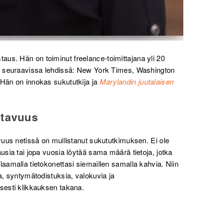
us. Hän on toiminut freelance-toimittajana yli 20
mm. seuraavissa lehdissä: New York Times, Washington
 Hän on innokas sukututkija ja
Marylandin juutalaisen
atavuus
avuus netissä on mullistanut sukututkimuksen. Ei ole
ausia tai jopa vuosia löytää sama määrä tietoja, jotka
laamalla tietokonettasi siemaillen samalla kahvia. Niin
ja, syntymätodistuksia, valokuvia ja
isesti klikkauksen takana.