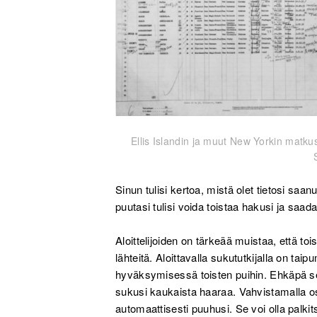
Ellis Islandin ja muut New Yorkin matku
Sinun tulisi kertoa, mistä olet tietosi saanu
puutasi tulisi voida toistaa hakusi ja saa
Aloittelijoiden on tärkeää muistaa, että toi
lähteitä. Aloittavalla sukututkijalla on t
hyväksymisessä toisten puihin. Ehkäpä se 
sukusi kaukaista haaraa. Vahvistamalla osu
automaattisesti puuhusi. Se voi olla palki