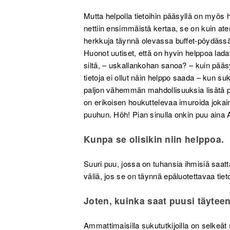
Mutta helpolla tietoihin pääsyllä on myös 
nettiin ensimmäistä kertaa, se on kuin ater
herkkuja täynnä olevassa buffet-pöydässä. 
Huonot uutiset, että on hyvin helppoa ladat
siltä, – uskallankohan sanoa? – kuin pääsy 
tietoja ei ollut näin helppo saada – kun suk
paljon vähemmän mahdollisuuksia lisätä puu
on erikoisen houkuttelevaa imuroida jokain
puuhun. Höh! Pian sinulla onkin puu aina 
Kunpa se olisikin niin helppoa.
Suuri puu, jossa on tuhansia ihmisiä saatt
väliä, jos se on täynnä epäluotettavaa tiet
Joten, kuinka saat puusi täyteen
Ammattimaisilla sukututkijoilla on selkeät 