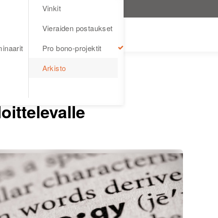
Vinkit
Vieraiden postaukset
inaarit
Pro bono-projektit
Arkisto
VINKIT
rustuvia ohjeita
oittelevalle