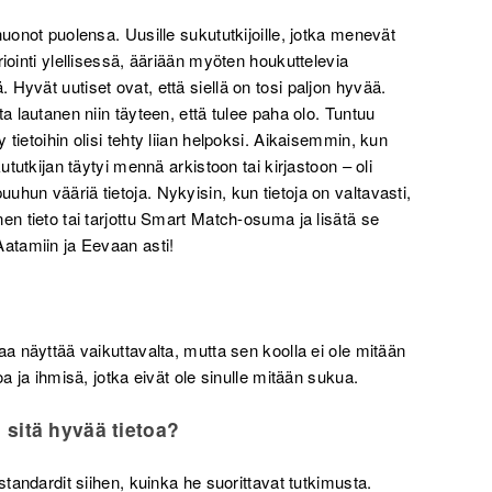
huonot puolensa. Uusille sukututkijoille, jotka menevät
iointi ylellisessä, ääriään myöten houkuttelevia
Hyvät uutiset ovat, että siellä on tosi paljon hyvää.
a lautanen niin täyteen, että tulee paha olo. Tuntuu
tietoihin olisi tehty liian helpoksi. Aikaisemmin, kun
ututkijan täytyi mennä arkistoon tai kirjastoon – oli
hun vääriä tietoja. Nykyisin, kun tietoja on valtavasti,
en tieto tai tarjottu Smart Match-osuma ja lisätä se
Aatamiin ja Eevaan asti!
aa näyttää vaikuttavalta, mutta sen koolla ei ole mitään
oa ja ihmisä, jotka eivät ole sinulle mitään sukua.
 sitä hyvää tietoa?
standardit siihen, kuinka he suorittavat tutkimusta.