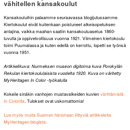
vähitellen kansakoulut
Kansakouluihin palaamme seuraavassa blogijutussamme.
Kiertokoulut eivät kuitenkaan poistuneet alkeisopetuksen
antajina, vaikka maahan saatiin kansakouluasetus 1860-
luvulla ja oppivelvollisuus vuonna 1921. Viimeinen kiertokoulu
toimi Puumalassa ja kuten edellä on kerrottu, lopetti se työnsä
vuonna 1951.
Artikkelikuva: Nurmeksen museon digitoima kuva Porokylän
Rekulan kiertokoululaisista vuodelta 1920. Kuva on väritetty
MyHeritagen In Color -työkalulla
Kokeile sinäkin vanhojen mustavalkeiden kuvien
värittämistä
In Colorilla
. Tulokset ovat uskomattomia!
Lue myös muita Suomen historiaan liittyviä artikkeleita
MyHeritagen blogista.