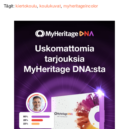
Tägit:
kiertokoulu
,
koulukuvat
,
myheritageincolor