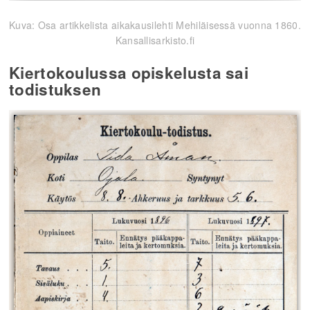
Kuva: Osa artikkelista aikakausilehti Mehiläisessä vuonna 1860.
Kansallisarkisto.fi
Kiertokoulussa opiskelusta sai
todistuksen