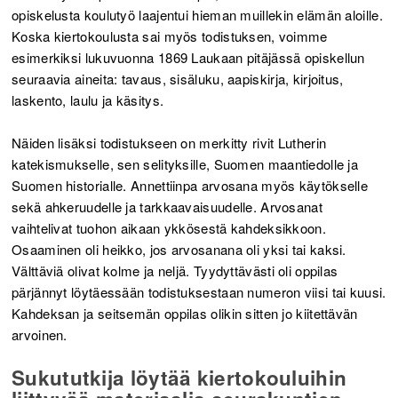
opiskelusta koulutyö laajentui hieman muillekin elämän aloille.
Koska kiertokoulusta sai myös todistuksen, voimme
esimerkiksi lukuvuonna 1869 Laukaan pitäjässä opiskellun
seuraavia aineita: tavaus, sisäluku, aapiskirja, kirjoitus,
laskento, laulu ja käsitys.
Näiden lisäksi todistukseen on merkitty rivit Lutherin
katekismukselle, sen selityksille, Suomen maantiedolle ja
Suomen historialle. Annettiinpa arvosana myös käytökselle
sekä ahkeruudelle ja tarkkaavaisuudelle. Arvosanat
vaihtelivat tuohon aikaan ykkösestä kahdeksikkoon.
Osaaminen oli heikko, jos arvosanana oli yksi tai kaksi.
Välttäviä olivat kolme ja neljä. Tyydyttävästi oli oppilas
pärjännyt löytäessään todistuksestaan numeron viisi tai kuusi.
Kahdeksan ja seitsemän oppilas olikin sitten jo kiitettävän
arvoinen.
Sukututkija löytää kiertokouluihin