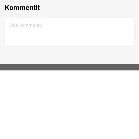
Kommentit
Koti
Tuki
Rekisteröidy ilmaiseksi
Ota yhteyttä
DNA Testi
Yksityisyyskäytännöt
Päivitetty
Sukupuu
Palvelun ehdot
Historialliset tiedot
Hinnasto
Väritä valokuvia
Tietopankki
Kohenna valokuvia
Animoi valokuvia