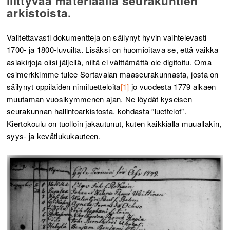
liittyvää materiaalia seurakuntien
arkistoista.
Valitettavasti dokumentteja on säilynyt hyvin vaihtelevasti
1700- ja 1800-luvuilta. Lisäksi on huomioitava se, että vaikka
asiakirjoja olisi jäljellä, niitä ei välttämättä ole digitoitu. Oma
esimerkkimme tulee Sortavalan maaseurakunnasta, josta on
säilynyt oppilaiden nimiluetteloita
[1]
jo vuodesta 1779 alkaen
muutaman vuosikymmenen ajan. Ne löydät kyseisen
seurakunnan hallintoarkistosta. kohdasta ”luettelot”.
Kiertokoulu on tuolloin jakautunut, kuten kaikkialla muuallakin,
syys- ja kevätlukukauteen.