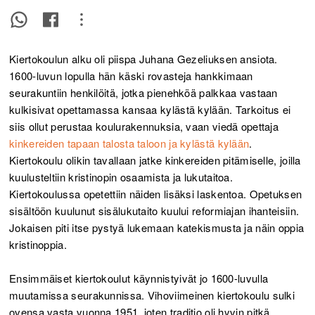
Kiertokoulun alku oli piispa Juhana Gezeliuksen ansiota.
1600-luvun lopulla hän käski rovasteja hankkimaan
seurakuntiin henkilöitä, jotka pienehköä palkkaa vastaan
kulkisivat opettamassa kansaa kylästä kylään. Tarkoitus ei
siis ollut perustaa koulurakennuksia, vaan viedä opettaja
kinkereiden tapaan talosta taloon ja kylästä kylään
.
Kiertokoulu olikin tavallaan jatke kinkereiden pitämiselle, joilla
kuulusteltiin kristinopin osaamista ja lukutaitoa.
Kiertokoulussa opetettiin näiden lisäksi laskentoa. Opetuksen
sisältöön kuulunut sisälukutaito kuului reformiajan ihanteisiin.
Jokaisen piti itse pystyä lukemaan katekismusta ja näin oppia
kristinoppia.
Ensimmäiset kiertokoulut käynnistyivät jo 1600-luvulla
muutamissa seurakunnissa. Vihoviimeinen kiertokoulu sulki
ovensa vasta vuonna 1951, joten traditio oli hyvin pitkä.