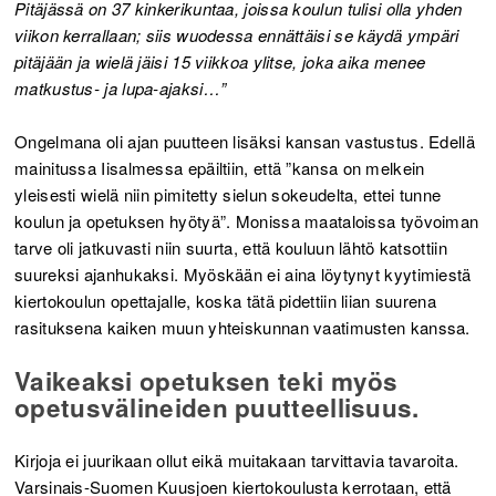
Pitäjässä on 37 kinkerikuntaa, joissa koulun tulisi olla yhden
viikon kerrallaan; siis wuodessa ennättäisi se käydä ympäri
pitäjään ja wielä jäisi 15 viikkoa ylitse, joka aika menee
matkustus- ja lupa-ajaksi…”
Ongelmana oli ajan puutteen lisäksi kansan vastustus. Edellä
mainitussa Iisalmessa epäiltiin, että ”kansa on melkein
yleisesti wielä niin pimitetty sielun sokeudelta, ettei tunne
koulun ja opetuksen hyötyä”. Monissa maataloissa työvoiman
tarve oli jatkuvasti niin suurta, että kouluun lähtö katsottiin
suureksi ajanhukaksi. Myöskään ei aina löytynyt kyytimiestä
kiertokoulun opettajalle, koska tätä pidettiin liian suurena
rasituksena kaiken muun yhteiskunnan vaatimusten kanssa.
Vaikeaksi opetuksen teki myös
opetusvälineiden puutteellisuus.
Kirjoja ei juurikaan ollut eikä muitakaan tarvittavia tavaroita.
Varsinais-Suomen Kuusjoen kiertokoulusta kerrotaan, että