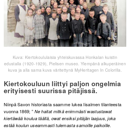
Kuva: Kiertokoululaisia yhteiskuvassa Honkalan kuistin
edustalla (1920-1929), Pielisen museo. Ylempänä alkuperäinen
kuva ja alla sama kuva väritettynä MyHeritagen In Colorilla.
Kiertokouluun liittyi paljon ongelmia
erityisesti suurissa pitäjissä.
Niinpä Savon historiasta saamme lukea Iisalmen tilanteesta
vuonna 1869; ”
Ne haitat mitkä enimmästi wastustawat
kiertäwää koulua täällä, owat ensiksi pitäjän laajuus, joka
estää koulun useammasti tulemasta samoille paikoille.