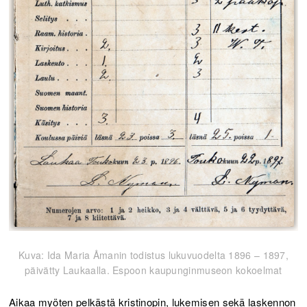
Kuva: Ida Maria Åmanin todistus lukuvuodelta 1896 – 1897,
päivätty Laukaalla. Espoon kaupunginmuseon kokoelmat
Aikaa myöten pelkästä kristinopin, lukemisen sekä laskennon