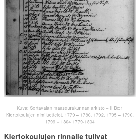
Kuva: Sortavalan maaseurakunnan arkisto – II Bc:1
Kiertokoulujen nimiluettelot, 1779 – 1786, 1792, 1795 – 1796,
1799 – 1804 1779-1804
Kiertokoulujen rinnalle tulivat