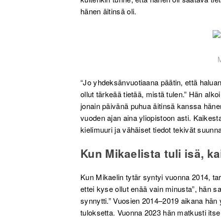
hänen äitinsä oli.
“Jo yhdeksänvuotiaana päätin, että haluan l
ollut tärkeää tietää, mistä tulen.” Hän alk
jonain päivänä puhua äitinsä kanssa hänen
vuoden ajan aina yliopistoon asti. Kaikesta
kielimuuri ja vähäiset tiedot tekivät suu
Kun Mikaelista tuli isä, k
Kun Mikaelin tytär syntyi vuonna 2014, ta
ettei kyse ollut enää vain minusta”, hän sa
synnytti.” Vuosien 2014–2019 aikana hän y
tuloksetta. Vuonna 2023 hän matkusti its