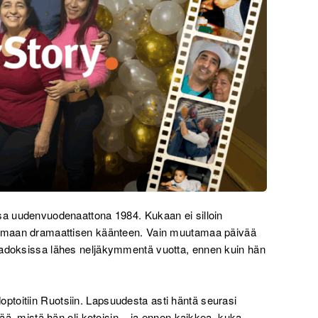
ssa uudenvuodenaattona 1984. Kukaan ei silloin
saamaan dramaattisen käänteen. Vain muutamaa päivää
kadoksissa lähes neljäkymmentä vuotta, ennen kuin hän
toitiin Ruotsiin. Lapsuudesta asti häntä seurasi
tää, mistä hän oli kotoisin – ja ennen kaikkea, kuka