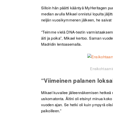
Silloin hän päätti kääntyä MyHeritagen pu
median avulla Mikael onnistui lopulta jälj
neljän vuosikymmenen jälkeen, he saivat 
“Teimme vielä DNA-testin varmistaaksemme
äiti ja poika”, Mikael kertoo. Saman vuo
Madridin lentoasemalla.
Ensikohtaami
“Viimeinen palanen loksah
Mikael kuvailee jälleennäkemisen hetkeä nä
uskomatonta. Äitini oli etsinyt minua kok
vuoden ajan. Se hetki oli kuin ympyrä olis
paikoilleen.”