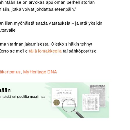
hintään se on arvokas apu oman perhehistorian
siin, jotka voivat johdattaa eteenpäin.”
aan liian myöhäistä saada vastauksia – ja että yksikin
ttavalle.
man tarinan jakamisesta. Oletko sinäkin tehnyt
erro se meille
tällä lomakkeella
tai sähköpostitse
jäkertomus
,
MyHeritage DNA