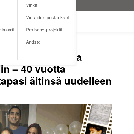
Vinkit
Vieraiden postaukset
inaarit
Pro bono-projektit
Arkisto
in Kolumbiassa ja
in – 40 vuotta
pasi äitinsä uudelleen