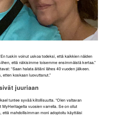
“En tuskin voinut uskoa todeksi, että kaikkien näiden
ja siihen, että näkisimme toisemme ensimmäistä kertaa.”
ltavat: “Saan halata äitiäni lähes 40 vuoden jälkeen.
ä, etten koskaan luovuttanut.”
sivät juuriaan
ael tuntee syvää kiitollisuutta. “Olen valtavan
ut MyHeritagelta vuosien varrella. Se on ollut
, että mahdollisimman moni adoptoitu käyttäisi