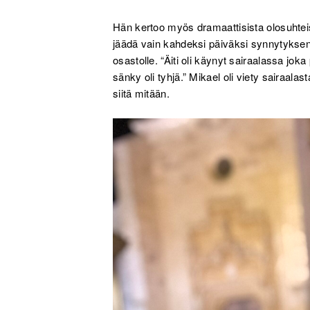
Hän kertoo myös dramaattisista olosuhteist
jäädä vain kahdeksi päiväksi synnytyksen j
osastolle. “Äiti oli käynyt sairaalassa jo
sänky oli tyhjä.” Mikael oli viety sairaalas
siitä mitään.