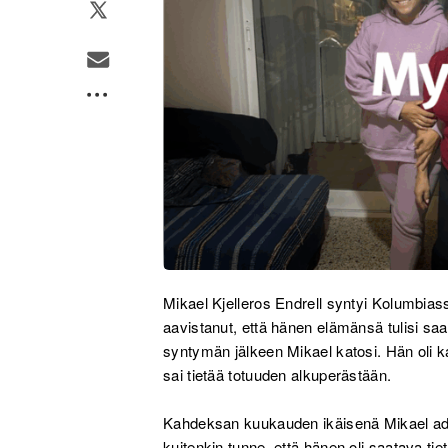
Mikael Kjelleros Endrell syntyi Kolumbia
aavistanut, että hänen elämänsä tulisi 
syntymän jälkeen Mikael katosi. Hän oli 
sai tietää totuuden alkuperästään.
Kahdeksan kuukauden ikäisenä Mikael adop
kuitenkin tunne, että hänen oli saatava tie