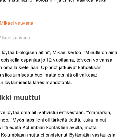
Mikael vauvana
öytää biologisen äitini”, Mikael kertoo. “Minulle on aina
oi opiskella espanjaa jo 12-vuotiaana, toivoen voivansa
 omalla kielellään. Opinnot jatkuivat kahdeksan
 sitoutumisesta huolimatta etsintä oli vaikeaa:
nnan löytämisestä lähes mahdotonta.
aikki muuttui
rve löytää oma äiti vahvistui entisestään. “Ymmärsin,
noo. “Myös lapsilleni oli tärkeää tietää, kuka minut
ritti edetä Kolumbian kontaktien avulla, mutta
e Kolumbiaan mutta ei onnistunut löytämään vastauksia.