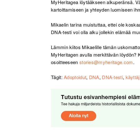
MyHeritagea löytääkseen alkuperänsä. Vä
kartoittamiseen ja yhteyden luomiseen ihmi
Mikaelin tarina muistuttaa, ettei ole kosk
DNA-testi voi olla alku jollekin elämää muu
Lämmin kiitos Mikaelille tämän uskomatto
MyHeritagen avulla merkittävän löydön? K
osoitteeseen
stories@myheritage.com
.
Tägit:
Adoptoidut
,
DNA
,
DNA-testi
,
käyttä