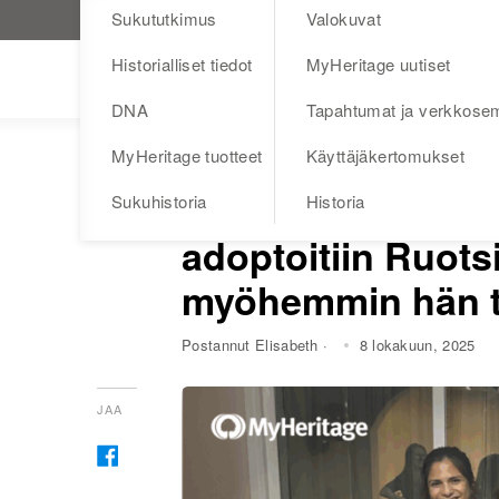
Sukututkimus
Valokuvat
Käy MyHeritage.fi
Historialliset tiedot
MyHeritage uutiset
Blog
DNA
Tapahtumat ja verkkosem
MyHeritage tuotteet
Käyttäjäkertomukset
KÄYTTÄJÄKERTOMUKSET
Mikael kidnapatti
Sukuhistoria
Historia
adoptoitiin Ruotsi
myöhemmin hän ta
Postannut Elisabeth ·
8 lokakuun, 2025
JAA