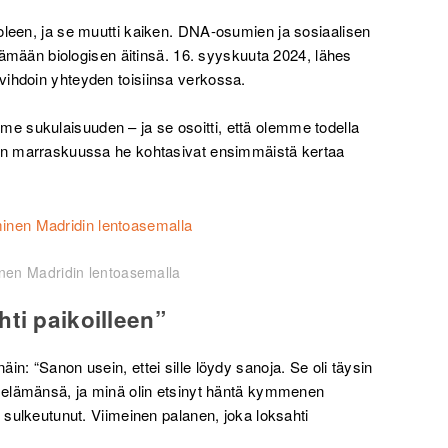
oleen, ja se muutti kaiken. DNA-osumien ja sosiaalisen
ittämään biologisen äitinsä. 16. syyskuuta 2024, lähes
vihdoin yhteyden toisiinsa verkossa.
 sukulaisuuden – ja se osoitti, että olemme todella
den marraskuussa he kohtasivat ensimmäistä kertaa
nen Madridin lentoasemalla
ti paikoilleen”
in: “Sanon usein, ettei sille löydy sanoja. Se oli täysin
o elämänsä, ja minä olin etsinyt häntä kymmenen
i sulkeutunut. Viimeinen palanen, joka loksahti