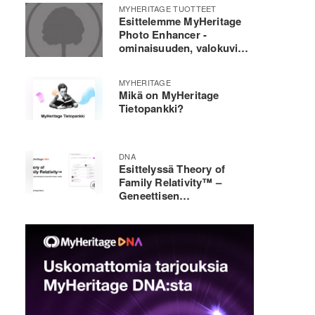
MYHERITAGE TUOTTEET
Esittelemme MyHeritage
Photo Enhancer -
ominaisuuden, valokuvien
laadun kohentajan
MYHERITAGE
Mikä on MyHeritage
Tietopankki?
DNA
Esittelyssä Theory of
Family Relativity™ –
Geneettisen
sukututkimuksen
mullistaja